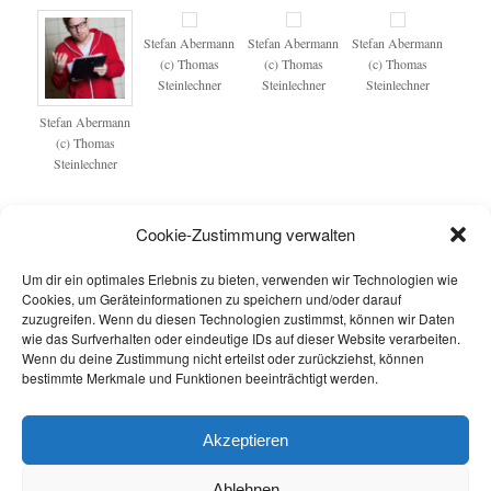
Stefan Abermann
Stefan Abermann
Stefan Abermann
(c) Thomas
(c) Thomas
(c) Thomas
Steinlechner
Steinlechner
Steinlechner
Stefan Abermann
(c) Thomas
Steinlechner
(c) Thomas Steinlechner (bei Namensnennung frei)
Cookie-Zustimmung verwalten
Um dir ein optimales Erlebnis zu bieten, verwenden wir Technologien wie
Cookies, um Geräteinformationen zu speichern und/oder darauf
Stefan Abermann
Stefan Abermann
Stefan Abermann
zuzugreifen. Wenn du diesen Technologien zustimmst, können wir Daten
(c) Robert
(c) Robert
(c) Robert
wie das Surfverhalten oder eindeutige IDs auf dieser Website verarbeiten.
Maybach
Maybach
Maybach
Wenn du deine Zustimmung nicht erteilst oder zurückziehst, können
bestimmte Merkmale und Funktionen beeinträchtigt werden.
(c) www.robertmaybach.com (Bei Namensnennung frei)
Akzeptieren
Ablehnen