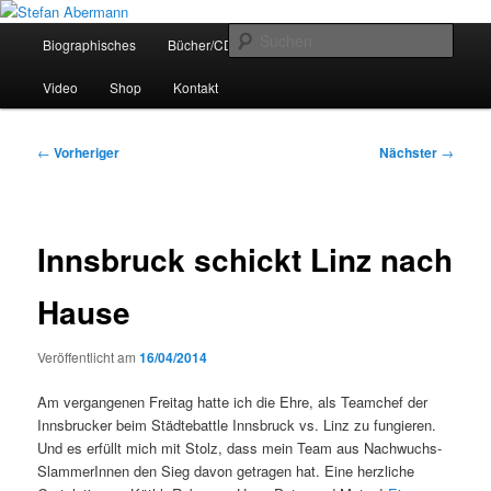
Zum
Poetry Slam, Workshops und Moderationen aus Innsbruck, Tirol, Österreich
primären
Hauptmenü
Such
Biographisches
Bücher/CDs
Termine
Presse-Fotos
Inhalt
springen
Stefan Abermann
Video
Shop
Kontakt
Beitragsnavigation
←
Vorheriger
Nächster
→
Innsbruck schickt Linz nach
Hause
Veröffentlicht am
16/04/2014
Am vergangenen Freitag hatte ich die Ehre, als Teamchef der
Innsbrucker beim Städtebattle Innsbruck vs. Linz zu fungieren.
Und es erfüllt mich mit Stolz, dass mein Team aus Nachwuchs-
SlammerInnen den Sieg davon getragen hat. Eine herzliche