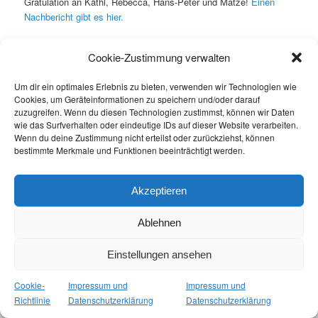
Gratulation an Käthl, Rebecca, Hans-Peter und Matze!
Einen
Nachbericht gibt es hier.
Dieser Eintrag wurde von
Stefan
unter
Uncategorized
veröffentlicht.
Cookie-Zustimmung verwalten
Setze ein Lesezeichen für den
Permalink
.
Um dir ein optimales Erlebnis zu bieten, verwenden wir Technologien wie
Cookies, um Geräteinformationen zu speichern und/oder darauf
Impressum und Datenschutzerklärung
Stolz präsentiert von WordPress
zuzugreifen. Wenn du diesen Technologien zustimmst, können wir Daten
wie das Surfverhalten oder eindeutige IDs auf dieser Website verarbeiten.
Wenn du deine Zustimmung nicht erteilst oder zurückziehst, können
bestimmte Merkmale und Funktionen beeinträchtigt werden.
Akzeptieren
Ablehnen
Einstellungen ansehen
Cookie-
Impressum und
Impressum und
Richtlinie
Datenschutzerklärung
Datenschutzerklärung