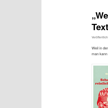
„We
Tex
Veröffentlic
Weil in de
man kann e