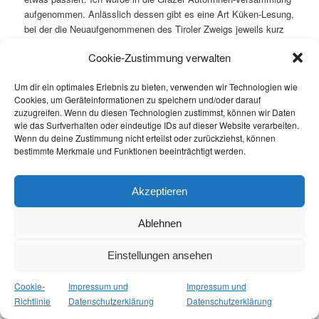
aufgenommen. Anlässlich dessen gibt es eine Art Küken-Lesung,
bei der die Neuaufgenommenen des Tiroler Zweigs jeweils kurz
ihr Schaffen präsentieren:
Am 21.11.19 um 19 Uhr in der
Cookie-Zustimmung verwalten
Buchhandlung Liber Wiederin in der Innsbrucker Erlerstraße.
Mit
dabei sind außerdem: Barbara Aschenwald, Julia Costa,
Um dir ein optimales Erlebnis zu bieten, verwenden wir Technologien wie
Rebecca Heinrich, Siljarosa Schletterer. Es moderiert Martin
Cookies, um Geräteinformationen zu speichern und/oder darauf
Fritz.
zuzugreifen. Wenn du diesen Technologien zustimmst, können wir Daten
wie das Surfverhalten oder eindeutige IDs auf dieser Website verarbeiten.
P.S.: Für die Lesung nehme ich Wünsche entgegen.
Wenn du deine Zustimmung nicht erteilst oder zurückziehst, können
bestimmte Merkmale und Funktionen beeinträchtigt werden.
Dieser Eintrag wurde von
Stefan
unter
Uncategorized
veröffentlicht.
Setze ein Lesezeichen für den
Permalink
.
Akzeptieren
Ablehnen
Impressum und Datenschutzerklärung
Stolz präsentiert von WordPress
Einstellungen ansehen
Cookie-
Impressum und
Impressum und
Richtlinie
Datenschutzerklärung
Datenschutzerklärung