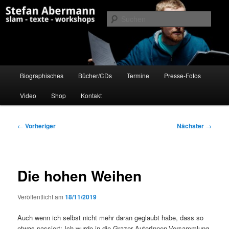
Zum
Poetry Slam, Workshops und Moderationen aus Innsbruck, Tirol, Österreich
primären
Such
Inhalt
springen
Stefan Abermann
Hauptmenü
Biographisches
Bücher/CDs
Termine
Presse-Fotos
Video
Shop
Kontakt
Beitragsnavigation
←
Vorheriger
Nächster
→
Die hohen Weihen
Veröffentlicht am
18/11/2019
Auch wenn ich selbst nicht mehr daran geglaubt habe, dass so
etwas passiert: Ich wurde in die Grazer AutorInnen-Versammlung